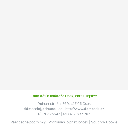
Dům dětí a mládeže Osek, okres Teplice
Dolnonádražní 269, 417 05 Osek
ddmosek@ddmosek.cz |
http://www.ddmosek.cz
IČ: 70825645 | tel.: 417 837 205
Všeobecné podmínky
|
Prohlášení o přístupnosti
|
Soubory Cookie